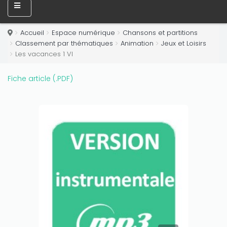
Only play at
Joo casino
if you really want to win a huge
amount on your credits!
Accueil
Espace numérique
Chansons et partitions
Classement par thématiques
Animation
Jeux et Loisirs
Les vacances 1 VI
Fiche article (.PDF)