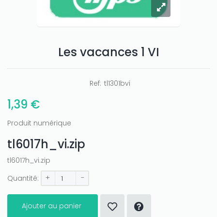
Les vacances 1 VI
Ref:
tl1301bvi
1,39 €
Produit numérique
tl6017h_vi.zip
tl6017h_vi.zip
+
-
Quantité:
Ajouter au panier