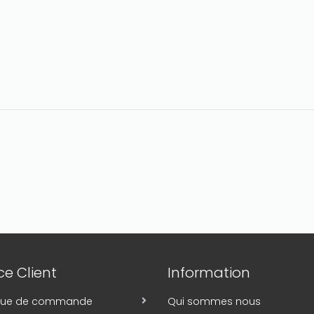
e Client
Information
ique de commande
Qui sommes nous