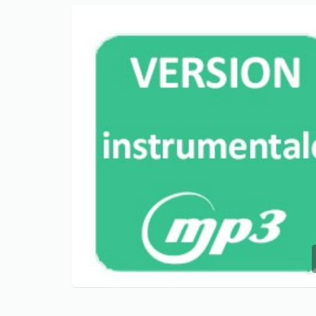
Only play at
Joo casino
if you really
want to win a huge amount on your
credits!