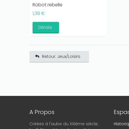
Robot rebelle
1,39 €
Détails
Retour: Jeux/Loisirs
A Propos
Espac
Créées à l'aube du XXIème siècle,
Histor