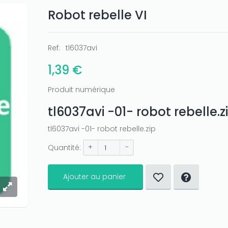
Robot rebelle VI
Ref:
tl6037avi
1,39 €
Produit numérique
tl6037avi -01- robot rebelle.z
tl6037avi -01- robot rebelle.zip
+
-
Quantité:
Ajouter au panier