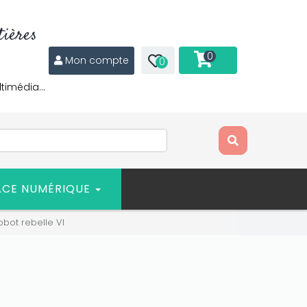
ières
0
Mon compte
0
ltimédia…
ACE NUMÉRIQUE
obot rebelle VI