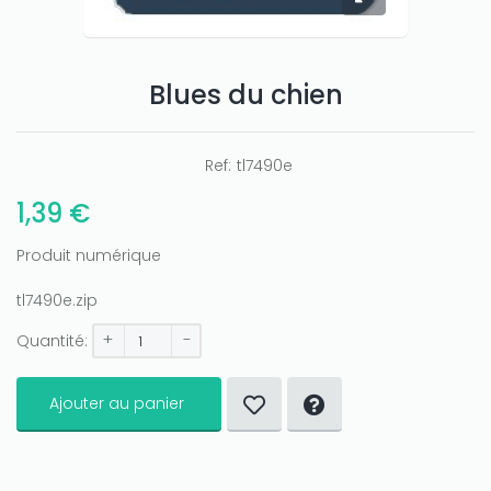
Only play at
Joo casino
Blues du chien
if you really want to win a huge
amount on your credits!
Ref:
tl7490e
1,39 €
Produit numérique
tl7490e.zip
+
-
Quantité:
Ajouter au panier