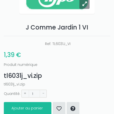
J Comme Jardin 1 VI
Ref:
TL6031J_VI
1,39 €
Produit numérique
tl6031j_vi.zip
tl6031j_vi.zip
+
-
Quantité:
Ajouter au panier