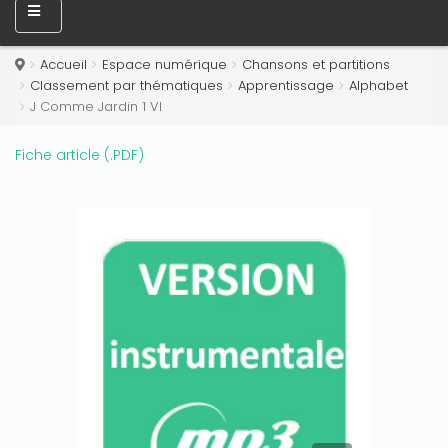
Only play at
Joo casino
if you really want to win a huge
amount on your credits!
Accueil
Espace numérique
Chansons et partitions
Classement par thématiques
Apprentissage
Alphabet
J Comme Jardin 1 VI
Fiche article (.PDF)