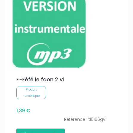
F-Féfé le faon 2 vi
Produit
numérique
1,39 €
Référence : tl6166gvi