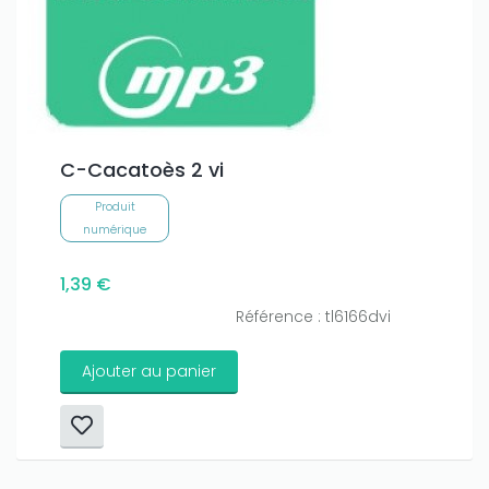
C-Cacatoès 2 vi
Produit
numérique
1,39 €
Référence : tl6166dvi
Ajouter au panier