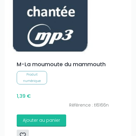
M-La moumoute du mammouth
Produit
numérique
1,39 €
Référence : tl6166n
Ajouter au panier