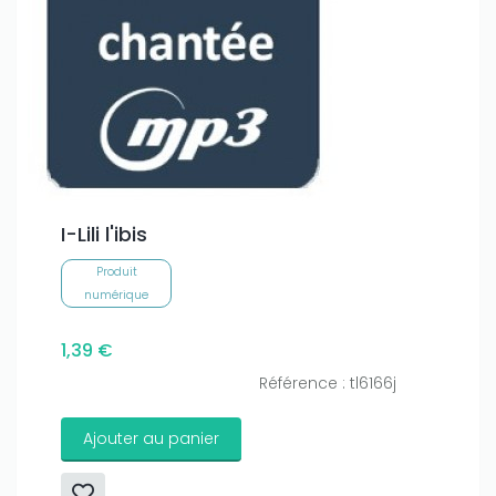
I-Lili l'ibis
Produit
numérique
1,39 €
Référence : tl6166j
Ajouter au panier