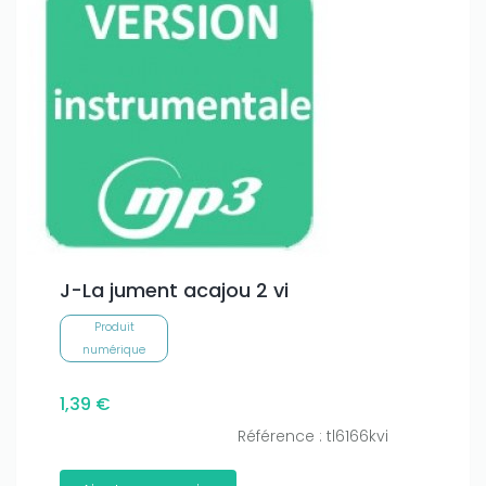
J-La jument acajou 2 vi
Produit
numérique
1,39 €
Référence : tl6166kvi