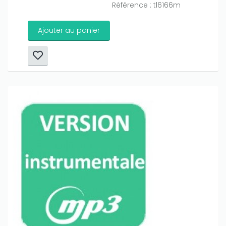
Référence : tl6166m
Ajouter au panier
Only play at
Joo casino
if you really want to win a huge
amount on your credits!