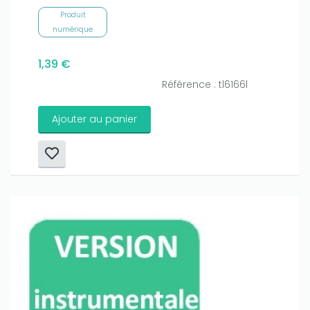
Produit
numérique
1,39 €
Référence : tl6166l
Ajouter au panier