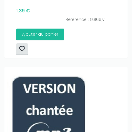
1,39 €
Référence : tl6166jvi
Ajouter au panier