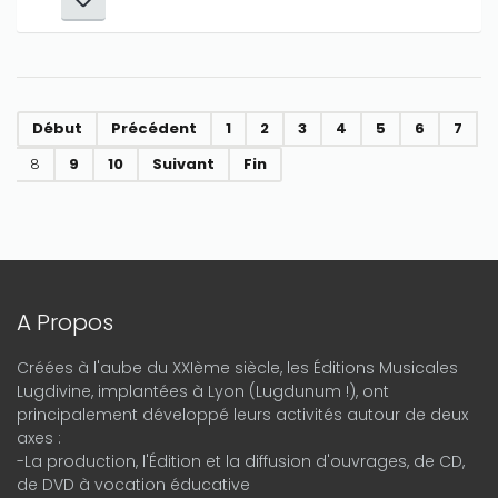
Début
Précédent
1
2
3
4
5
6
7
8
9
10
Suivant
Fin
A Propos
Créées à l'aube du XXIème siècle, les Éditions Musicales
Lugdivine, implantées à Lyon (Lugdunum !), ont
principalement développé leurs activités autour de deux
axes :
-La production, l'Édition et la diffusion d'ouvrages, de CD,
de DVD à vocation éducative