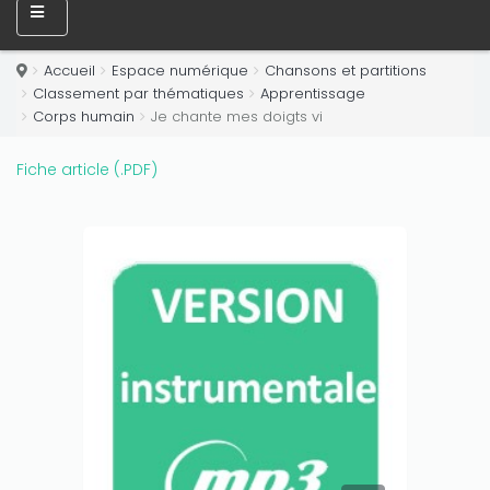
Only play at
Joo casino
if you really want to win a huge
amount on your credits!
Accueil
Espace numérique
Chansons et partitions
Classement par thématiques
Apprentissage
Corps humain
Je chante mes doigts vi
Fiche article (.PDF)