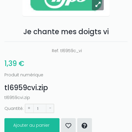
Je chante mes doigts vi
Ref:
tl6959c_vi
1,39 €
Produit numérique
tl6959cvi.zip
tl6959cvi.zip
+
-
Quantité:
Ajouter au panier