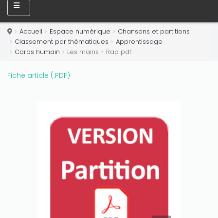
Only play at
Joo casino
if you really want to win a huge
amount on your credits!
Accueil
Espace numérique
Chansons et partitions
Classement par thématiques
Apprentissage
Corps humain
Les mains - Rap pdf
Fiche article (.PDF)