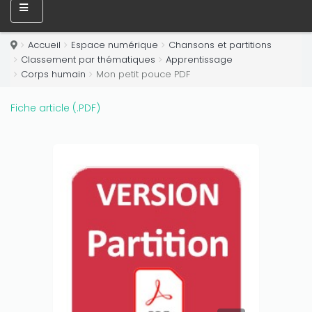
Only play at
Joo casino
if you really want to win a huge
amount on your credits!
Accueil
Espace numérique
Chansons et partitions
Classement par thématiques
Apprentissage
Corps humain
Mon petit pouce PDF
Fiche article (.PDF)