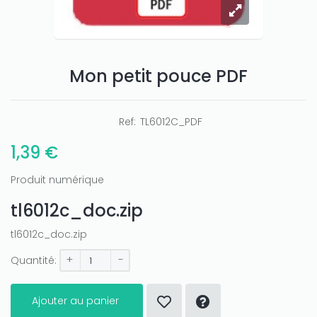
Mon petit pouce PDF
Ref:
TL6012C_PDF
1,39 €
Produit numérique
tl6012c_doc.zip
tl6012c_doc.zip
+
-
Quantité:
Ajouter au panier