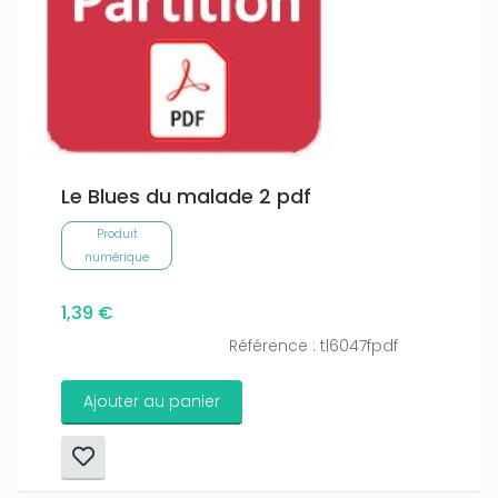
Only play at
Joo casino
if you really want to win a huge
amount on your credits!
Le Blues du malade 2 pdf
Produit
numérique
1,39 €
Référence : tl6047fpdf
Ajouter au panier