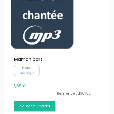
Maman part
Produit
numérique
1,39 €
Référence : tl6075d
Ajouter au panier