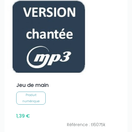
Jeu de main
Produit
numérique
1,39 €
Référence : tl6075k