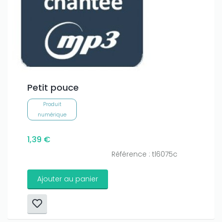
Petit pouce
Produit
numérique
1,39 €
Référence : tl6075c
Ajouter au panier