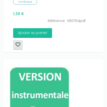
numérique
1,39 €
Référence : tl6075dpdf
Ajouter au panier