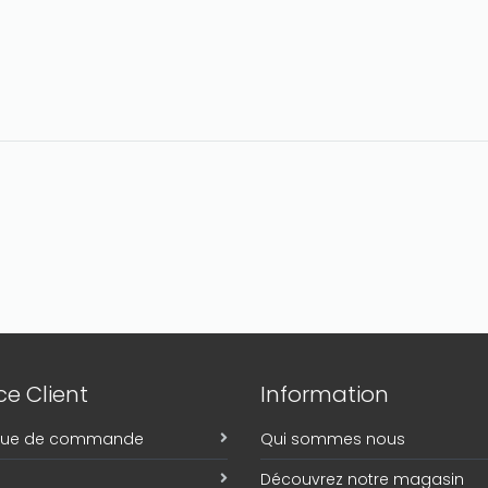
e Client
Information
ique de commande
Qui sommes nous
Découvrez notre magasin