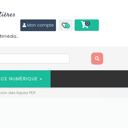
ières
0
Mon compte
0
ltimédia…
ACE NUMÉRIQUE
son des tiques PDF