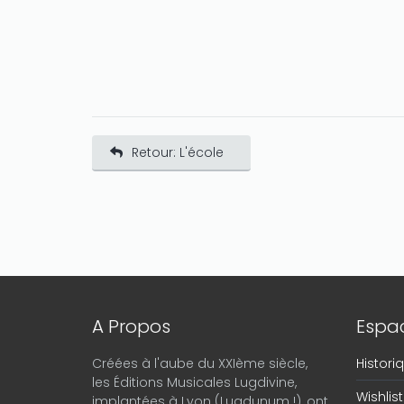
Retour: L'école
A Propos
Espac
Créées à l'aube du XXIème siècle,
Histor
les Éditions Musicales Lugdivine,
Wishlist
implantées à Lyon (Lugdunum !), ont