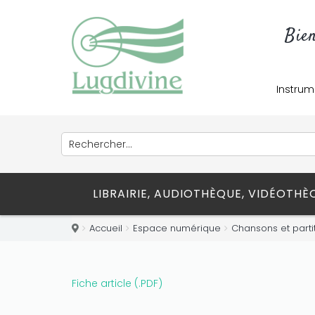
Only play at
Joo casino
if you really
Bie
want to win a huge amount on your
credits!
Instrum
LIBRAIRIE, AUDIOTHÈQUE, VIDÉOTH
Accueil
Espace numérique
Chansons et parti
Fiche article (.PDF)