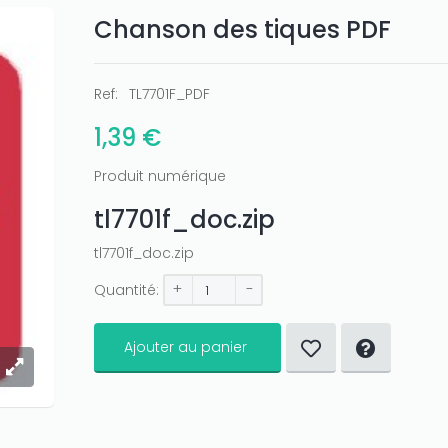
Chanson des tiques PDF
Ref:
TL7701F_PDF
1,39 €
Produit numérique
tl7701f_doc.zip
tl7701f_doc.zip
+
-
Quantité:
Ajouter au panier