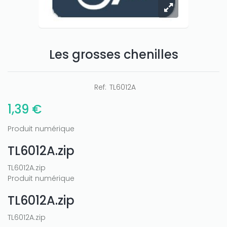
Les grosses chenilles
Ref:
TL6012A
1,39 €
Only play at
Joo casino
if you really want to win a huge
Produit numérique
amount on your credits!
TL6012A.zip
TL6012A.zip
Produit numérique
TL6012A.zip
TL6012A.zip