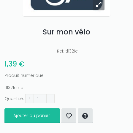
Only play at
Joo casino
Sur mon vélo
if you really want to win a huge
amount on your credits!
Ref:
tl1321c
1,39 €
Produit numérique
tl1321c.zip
+
-
Quantité:
Ajouter au panier