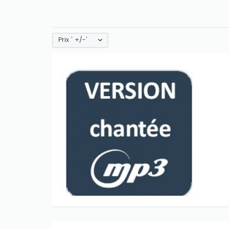
Prix ' +/-'