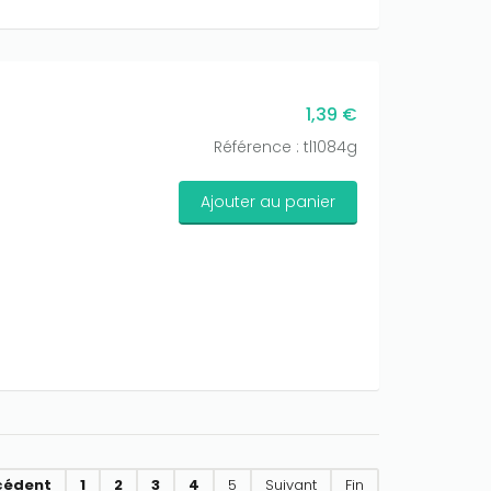
1,39 €
Référence : tl1084g
Ajouter au panier
cédent
1
2
3
4
5
Suivant
Fin