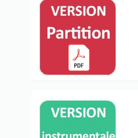
Only play at
Joo casino
if you really
want to win a huge amount on your
credits!