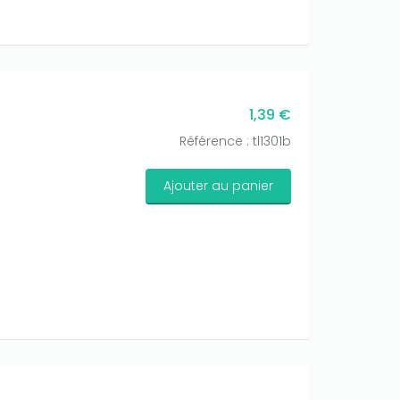
1,39 €
Référence : tl1301b
Ajouter au panier