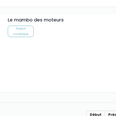
Le mambo des moteurs
Produit
numérique
Début
Pré