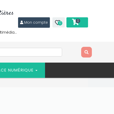
ières
0
Mon compte
0
ltimédia…
ACE NUMÉRIQUE