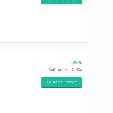
1,39 €
Référence : tl7493e
Ajouter au panier