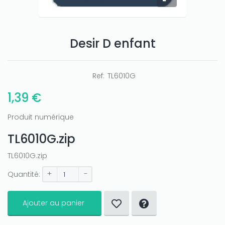
Desir D enfant
Only play at
Joo casino
if you really want to win a huge
amount on your credits!
Ref:
TL6010G
1,39 €
Produit numérique
TL6010G.zip
TL6010G.zip
+
-
Quantité:
Ajouter au panier