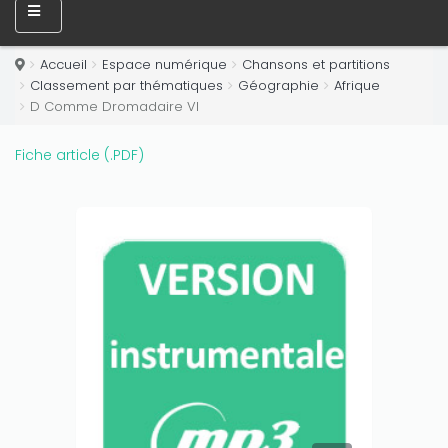
Only play at
Joo casino
if you really want to win a huge
amount on your credits!
Accueil
Espace numérique
Chansons et partitions
Classement par thématiques
Géographie
Afrique
D Comme Dromadaire VI
Fiche article (.PDF)