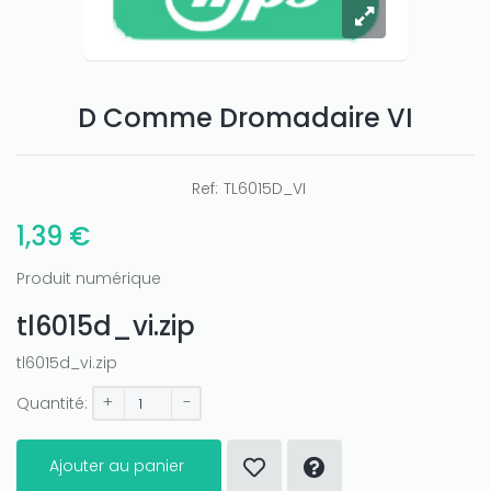
D Comme Dromadaire VI
Ref:
TL6015D_VI
1,39 €
Produit numérique
tl6015d_vi.zip
tl6015d_vi.zip
+
-
Quantité:
Ajouter au panier