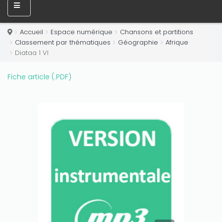
Only play at
Joo casino
if you really want to win a huge
amount on your credits!
Accueil
Espace numérique
Chansons et partitions
Classement par thématiques
Géographie
Afrique
Diataa 1 VI
Fiche article (.PDF)