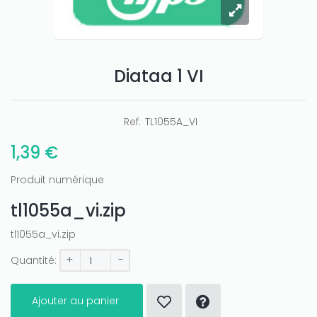
Diataa 1 VI
Ref:
TL1055A_VI
1,39 €
Produit numérique
tl1055a_vi.zip
tl1055a_vi.zip
+
-
Quantité:
Ajouter au panier