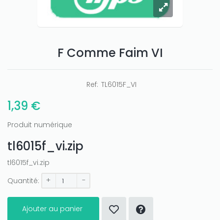
F Comme Faim VI
Ref:
TL6015F_VI
1,39 €
Produit numérique
tl6015f_vi.zip
tl6015f_vi.zip
+
-
Quantité:
Ajouter au panier