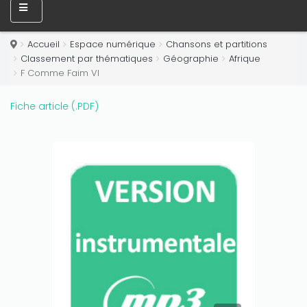
Only play at
Joo casino
if you really want to win a huge
amount on your credits!
Accueil
Espace numérique
Chansons et partitions
Classement par thématiques
Géographie
Afrique
F Comme Faim VI
Fiche article (.PDF)