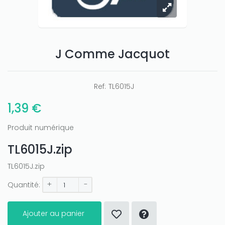
J Comme Jacquot
Only play at
Joo casino
if you really want to win a huge
amount on your credits!
Ref:
TL6015J
1,39 €
Produit numérique
TL6015J.zip
TL6015J.zip
+
-
Quantité:
Ajouter au panier