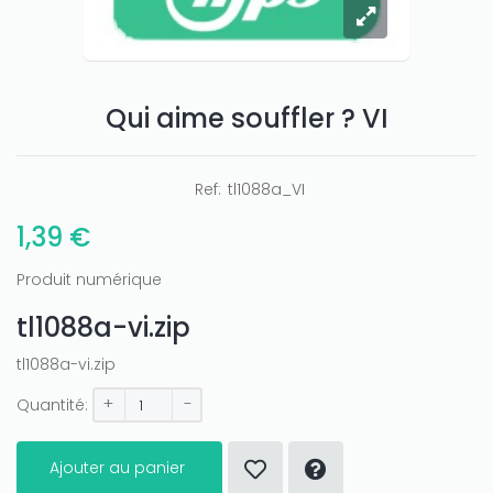
Qui aime souffler ? VI
Ref:
tl1088a_VI
1,39 €
Produit numérique
tl1088a-vi.zip
tl1088a-vi.zip
+
-
Quantité:
Ajouter au panier