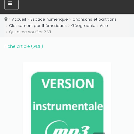
Only play at
Joo casino
if you really want to win a huge
amount on your credits!
Accueil
Espace numérique
Chansons et partitions
Classement par thématiques
Géographie
Asie
Qui aime souffler ? VI
Fiche article (.PDF)