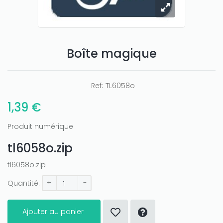
Boîte magique
Only play at
Joo casino
if you really want to win a huge
amount on your credits!
Ref:
TL6058o
1,39 €
Produit numérique
tl6058o.zip
tl6058o.zip
+
-
Quantité:
Ajouter au panier