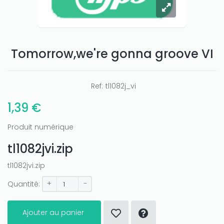
Tomorrow,we're gonna groove VI
Ref:
tl1082j_vi
1,39 €
Produit numérique
tl1082jvi.zip
tl1082jvi.zip
+
-
Quantité:
Ajouter au panier