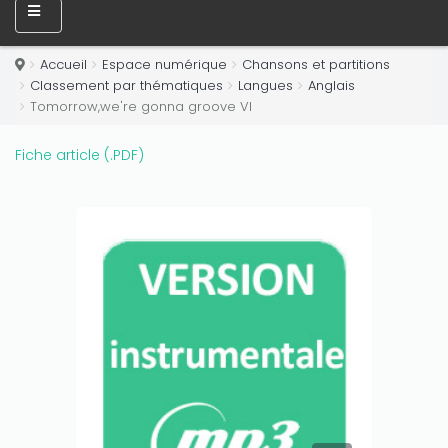
Only play at
Joo casino
if you really want to win a huge
amount on your credits!
Accueil
Espace numérique
Chansons et partitions
Classement par thématiques
Langues
Anglais
Tomorrow,we're gonna groove VI
Fiche article (.PDF)