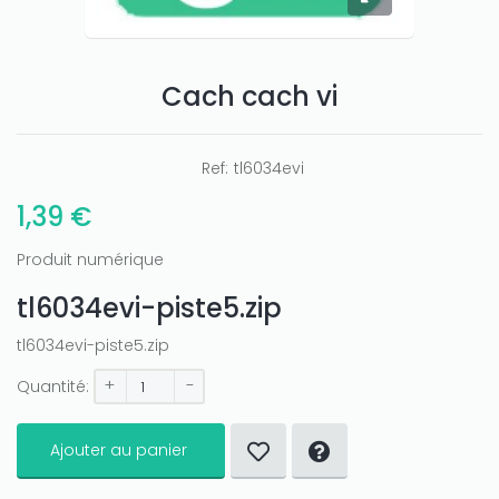
Cach cach vi
Ref:
tl6034evi
1,39 €
Produit numérique
tl6034evi-piste5.zip
tl6034evi-piste5.zip
+
-
Quantité:
Ajouter au panier