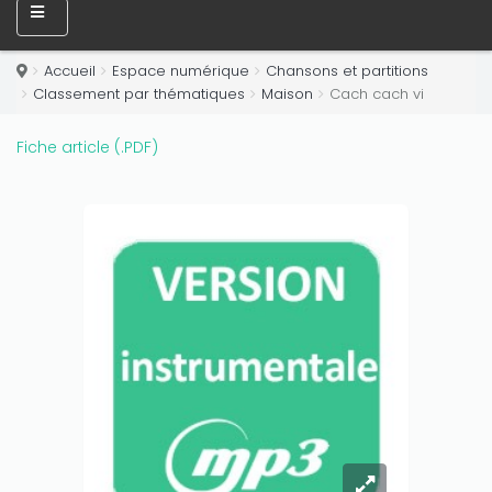
Only play at
Joo casino
if you really want to win a huge
amount on your credits!
Accueil
Espace numérique
Chansons et partitions
Classement par thématiques
Maison
Cach cach vi
Fiche article (.PDF)