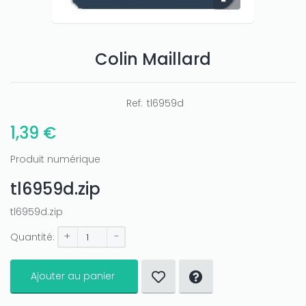
Colin Maillard
Only play at
Joo casino
if you really want to win a huge
amount on your credits!
Ref:
tl6959d
1,39 €
Produit numérique
tl6959d.zip
tl6959d.zip
+
-
Quantité:
Ajouter au panier