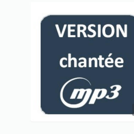
Only play at
Joo casino
if you really
want to win a huge amount on your
credits!