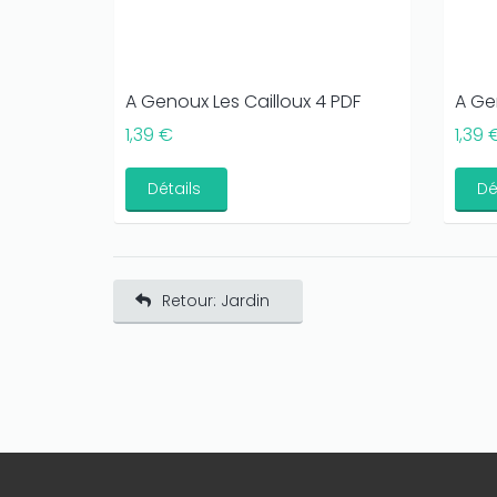
A Genoux Les Cailloux 4 PDF
A Ge
1,39 €
1,39 
Détails
Dé
Retour: Jardin