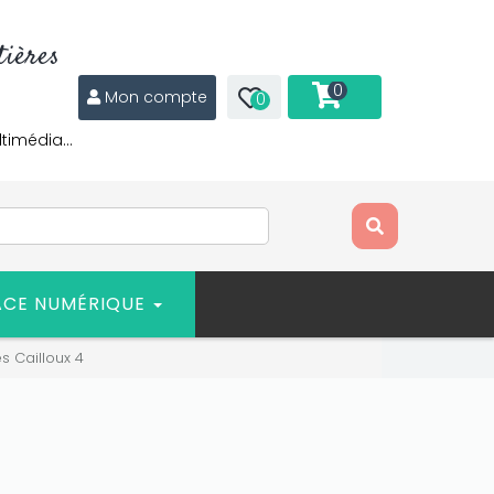
ières
0
Mon compte
0
ltimédia…
ACE NUMÉRIQUE
s Cailloux 4