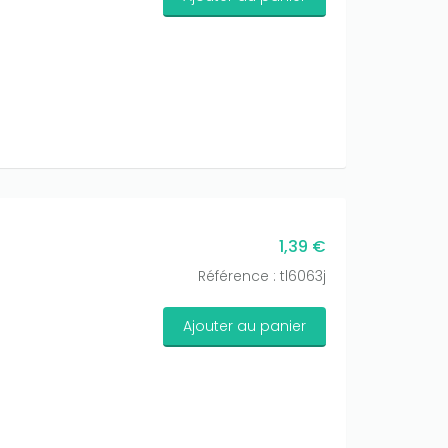
1,39 €
Référence : tl6063j
Ajouter au panier