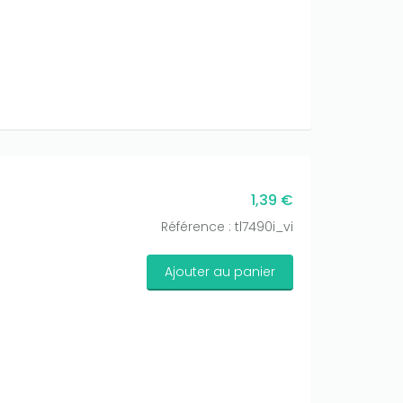
1,39 €
Référence : tl7490i_vi
Ajouter au panier