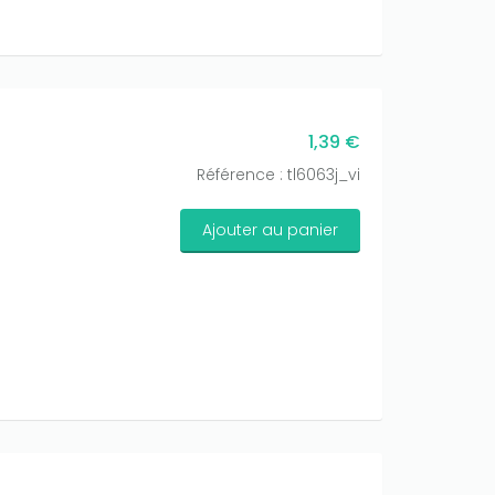
1,39 €
Référence : tl6063j_vi
Ajouter au panier