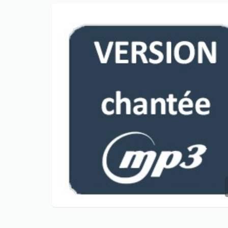
Only play at
Joo casino
if you really
want to win a huge amount on your
credits!