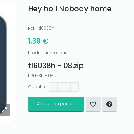
Hey ho ! Nobody home
Ref:
tl6038h
1,39 €
Produit numérique
tl6038h - 08.zip
tl6038h - 08.zip
+
-
Quantité:
Ajouter au panier