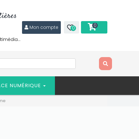
ières
0
Mon compte
0
ltimédia…
ACE NUMÉRIQUE
ome