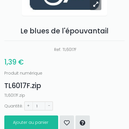
Le blues de l'épouvantail
Only play at
Joo casino
if you really want to win a huge
amount on your credits!
Ref:
TL6017F
1,39 €
Produit numérique
TL6017F.zip
TL6017F.zip
+
-
Quantité:
Ajouter au panier