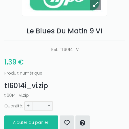
Le Blues Du Matin 9 VI
Ref:
TL6014I_VI
1,39 €
Produit numérique
tl6014i_vi.zip
tl6014i_vi.zip
+
-
Quantité:
Ajouter au panier