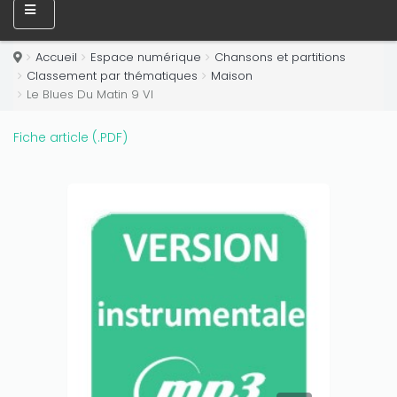
Only play at
Joo casino
if you really want to win a huge
amount on your credits!
Accueil
Espace numérique
Chansons et partitions
Classement par thématiques
Maison
Le Blues Du Matin 9 VI
Fiche article (.PDF)