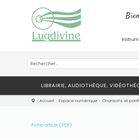
Only play at
Joo casino
if you really
Bie
want to win a huge amount on your
credits!
Instrum
LIBRAIRIE, AUDIOTHÈQUE, VIDÉOTH
Accueil
Espace numérique
Chansons et parti
Fiche article (.PDF)