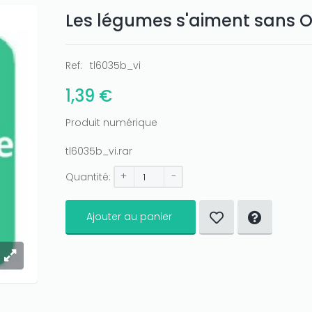
Les légumes s'aiment sans 
Ref:
tl6035b_vi
1,39 €
Produit numérique
tl6035b_vi.rar
+
-
Quantité:
Ajouter au panier