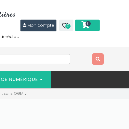
ières
0
Mon compte
0
ltimédia…
ACE NUMÉRIQUE
nt sans OGM vi