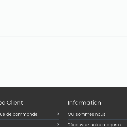
e Client
Information
ique de commande
Qui sommes nous
Découvrez notre magasin