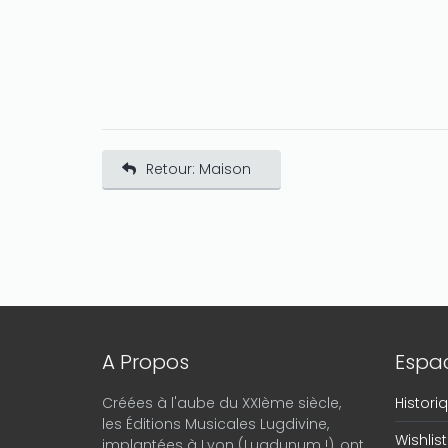
Retour: Maison
A Propos
Espac
Créées à l'aube du XXIème siècle,
Histor
les Éditions Musicales Lugdivine,
Wishlist
implantées à Lyon (Lugdunum !), ont