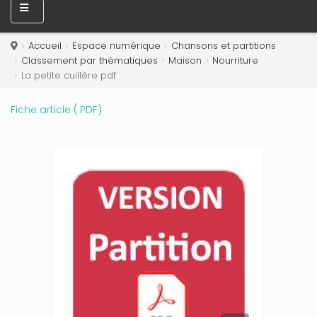
Only play at
Joo casino
if you really want to win a huge
amount on your credits!
Accueil
Espace numérique
Chansons et partitions
Classement par thématiques
Maison
Nourriture
La petite cuillère pdf
Fiche article (.PDF)