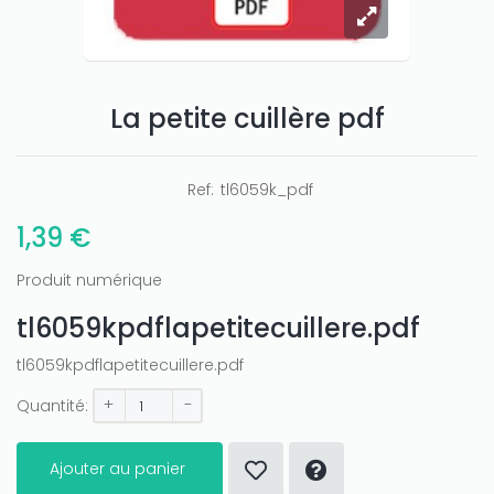
La petite cuillère pdf
Ref:
tl6059k_pdf
1,39 €
Produit numérique
tl6059kpdflapetitecuillere.pdf
tl6059kpdflapetitecuillere.pdf
+
-
Quantité:
Ajouter au panier