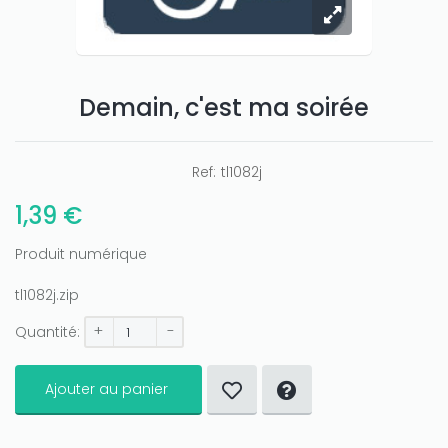
Only play at
Demain, c'est ma soirée
Joo casino
if you really want to win a huge
amount on your credits!
Ref:
tl1082j
1,39 €
Produit numérique
tl1082j.zip
+
-
Quantité:
Ajouter au panier