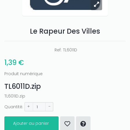
Le Rapeur Des Villes
Only play at
Joo casino
if you really want to win a huge
amount on your credits!
Ref:
TL6011D
1,39 €
Produit numérique
TL6011D.zip
TL6011D.zip
+
-
Quantité:
Ajouter au panier