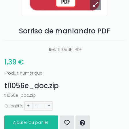
Sorriso de manlandro PDF
Ref:
TL1056E_PDF
1,39 €
Produit numérique
tl1056e_doc.zip
tl1056e_doc.zip
+
-
Quantité:
Ajouter au panier