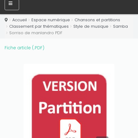
Only play at
Joo casino
if you really want to win a huge
amount on your credits!
Accueil
Espace numérique
Chansons et partitions
Classement par thématiques
Style de musique
Samba
Sorriso de manlandro PDF
Fiche article (.PDF)