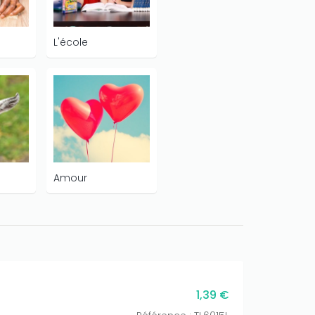
L'école
Amour
1,39 €