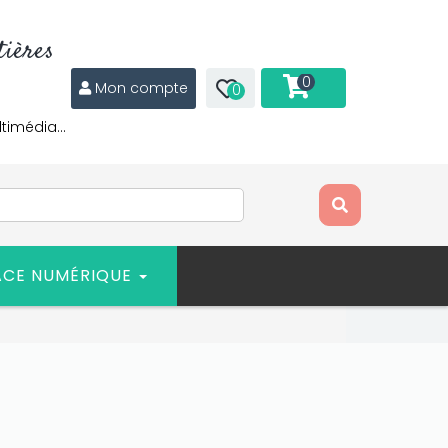
ières
0
Mon compte
0
ltimédia…
ACE NUMÉRIQUE