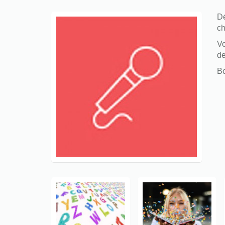
Dé
ch
Vo
de
Bo