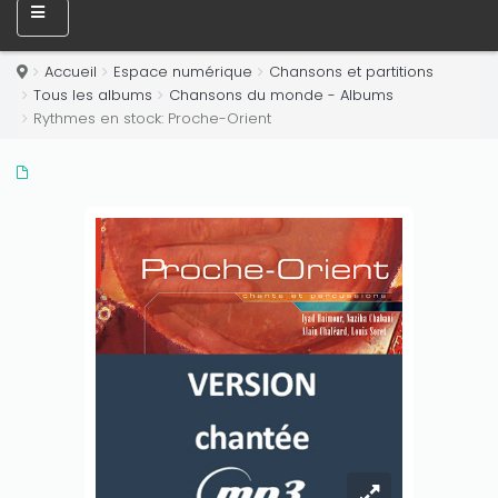
Accueil
Espace numérique
Chansons et partitions
Tous les albums
Chansons du monde - Albums
Rythmes en stock: Proche-Orient
Only play at
Joo casino
if you really want to win a huge
amount on your credits!