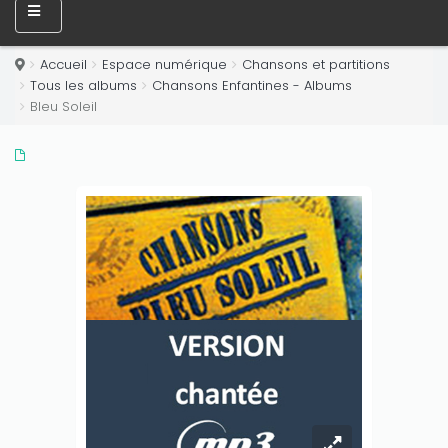
Accueil
Espace numérique
Chansons et partitions
Tous les albums
Chansons Enfantines - Albums
Bleu Soleil
Only play at
Joo casino
if you really want to win a huge
amount on your credits!