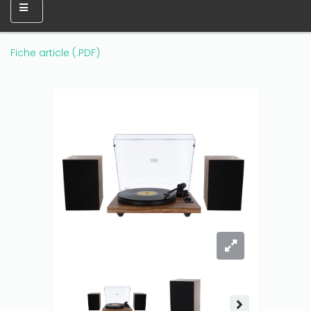
Fiche article (.PDF)
Only play at
Joo casino
if you really want to win a huge
amount on your credits!