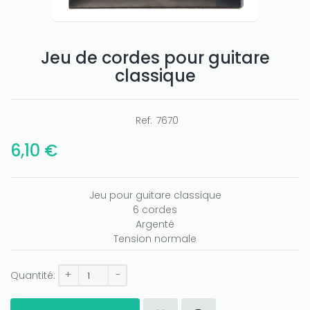
Jeu de cordes pour guitare
classique
Ref:
7670
Only play at
Joo casino
if you really want to win a huge
6,10 €
amount on your credits!
Jeu pour guitare classique
6 cordes
Argenté
Tension normale
+
-
Quantité: