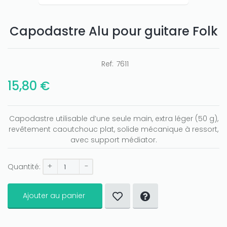
Capodastre Alu pour guitare Folk
Only play at
Joo casino
if you really want to win a huge
amount on your credits!
Ref:
7611
15,80 €
Capodastre utilisable d’une seule main, extra léger (50 g),
revêtement caoutchouc plat, solide mécanique à ressort,
avec support médiator.
+
-
Quantité:
Ajouter au panier