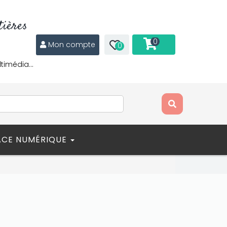
ières
0
Mon compte
0
ltimédia…
ACE NUMÉRIQUE