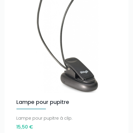
Only play at
Joo casino
if you really want to win a huge
amount on your credits!
Lampe pour pupitre
Lampe pour pupitre à clip.
15,50 €