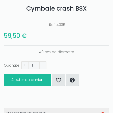
Cymbale crash BSX
Ref:
4035
59,50 €
40 cm de diamètre
Only play at
Joo casino
if you really want to win a huge
amount on your credits!
+
-
Quantité:
Ajouter au panier