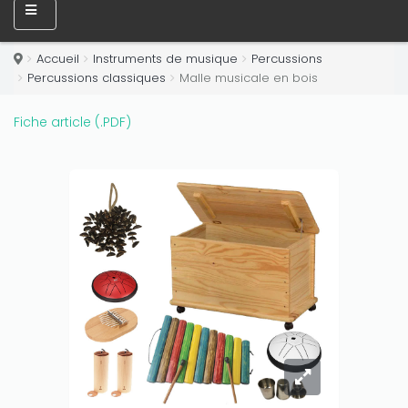
Accueil
Instruments de musique
Percussions
Percussions classiques
Malle musicale en bois
Fiche article (.PDF)
Only play at
Joo casino
if you really want to win a huge
amount on your credits!