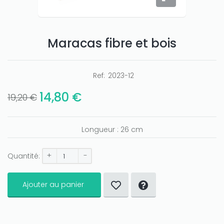
Maracas fibre et bois
Ref:
2023-12
Only play at
Joo casino
if you really want to win a huge
amount on your credits!
14,80 €
19,20 €
Longueur : 26 cm
+
-
Quantité:
Ajouter au panier