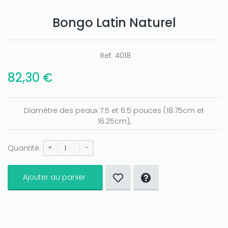
Bongo Latin Naturel
Ref:
4018
Only play at
Joo casino
if you really want to win a huge
82,30 €
amount on your credits!
Diamètre des peaux 7.5 et 6.5 pouces (18.75cm et
16.25cm),
+
-
Quantité:
Ajouter au panier