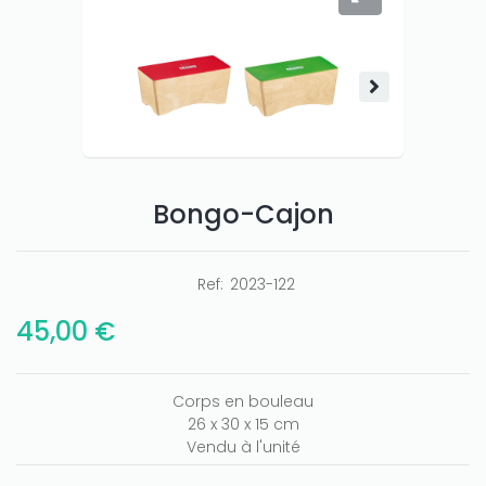
Bongo-Cajon
Only play at
Joo casino
if you really want to win a huge
amount on your credits!
Ref:
2023-122
45,00 €
Corps en bouleau
26 x 30 x 15 cm
Vendu à l'unité