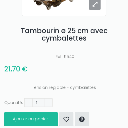
Tambourin ø 25 cm avec
cymbalettes
Ref:
5540
Only play at
Joo casino
if you really want to win a huge
amount on your credits!
21,70 €
Tension réglable - cymbalettes
+
-
Quantité:
Ajouter au panier