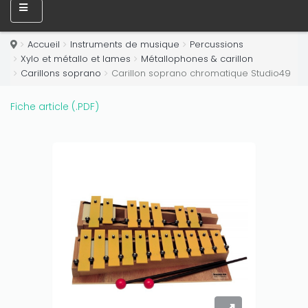
Accueil
Instruments de musique
Percussions
Xylo et métallo et lames
Métallophones & carillon
Only play at
Joo casino
if you really want to win a huge
Carillons soprano
Carillon soprano chromatique Studio49
amount on your credits!
Fiche article (.PDF)