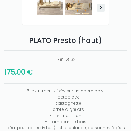
PLATO Presto (haut)
Ref:
2532
175,00 €
5 instruments fixés sur un cadre bois.
- 1 octoblock
- 1 castagnette
- 1 arbre à grelots
- 1 chimes 1 ton
- 1 tambour de bois
Idéal pour collectivités (petite enfance, personnes âgées,