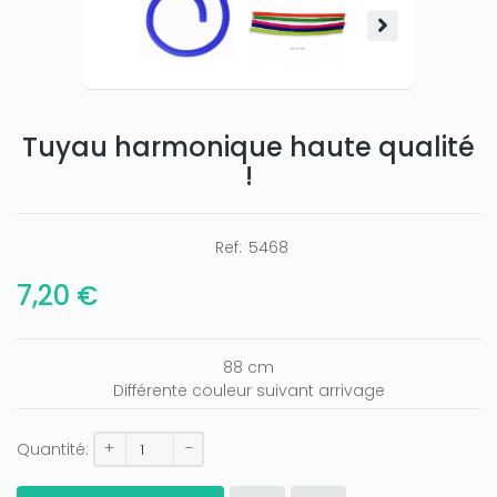
Tuyau harmonique haute qualité
!
Ref:
5468
Only play at
Joo casino
if you really want to win a huge
7,20 €
amount on your credits!
88 cm
Différente couleur suivant arrivage
+
-
Quantité: